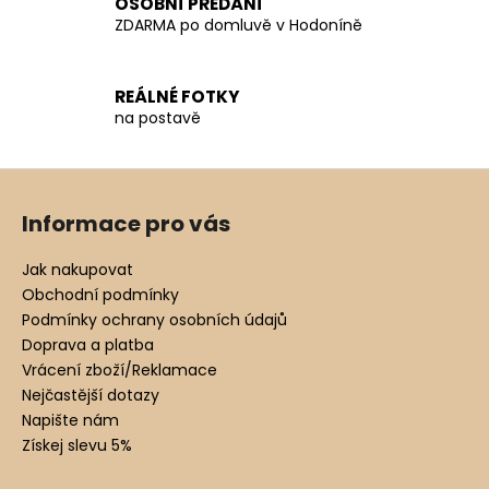
OSOBNÍ PŘEDÁNÍ
v
ZDARMA po domluvě v Hodoníně
ý
p
i
REÁLNÉ FOTKY
s
na postavě
u
Z
á
Informace pro vás
p
a
Jak nakupovat
t
Obchodní podmínky
í
Podmínky ochrany osobních údajů
Doprava a platba
Vrácení zboží/Reklamace
Nejčastější dotazy
Napište nám
Získej slevu 5%