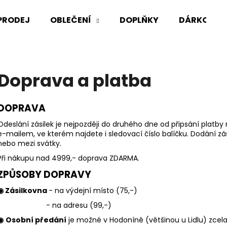
PRODEJ
OBLEČENÍ
DOPLŇKY
DÁRKOVÉ 
Co potřebujete najít?
Doprava a platba
HLEDAT
DOPRAVA
Odeslání zásilek je nejpozději do druhého dne od připsání platb
e-mailem, ve kterém najdete i sledovací číslo balíčku. Dodání zás
Doporučujeme
nebo mezi svátky.
Při nákupu nad 4999,- doprava ZDARMA.
ZPŮSOBY DOPRAVY
◉ Zásilkovna
- na výdejní místo (75,-)
- na adresu (99,-)
◉
Osobní předání
je možné v Hodoníně (většinou u Lidlu) zcel