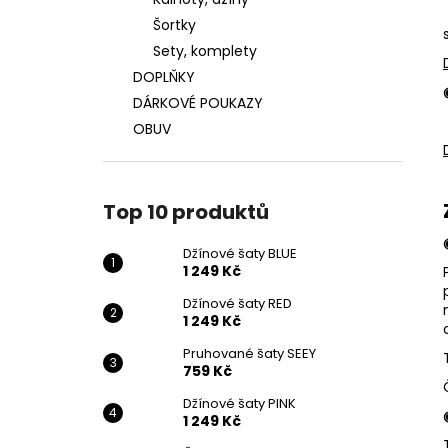
DŽÍNOVÉ ŠATY BLUE
l
Šortky
1 249 Kč
Sety, komplety
DOPLŇKY
DÁRKOVÉ POUKAZY
OBUV
Top 10 produktů
Džínové šaty BLUE
1 249 Kč
Džínové šaty RED
1 249 Kč
Pruhované šaty SEEY
759 Kč
Džínové šaty PINK
1 249 Kč