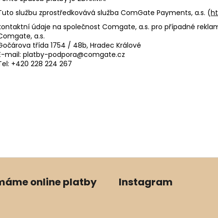
Tuto službu zprostředkovává služba
ComGate Payments, a.s. (
h
kontaktní údaje na společnost Comgate, a.s. pro případné rekl
Comgate, a.s.
Gočárova třída 1754 / 48b, Hradec Králové
E-mail:
platby-podpora@comgate.cz
Tel:
+420 228 224 267
ímáme online platby
Instagram