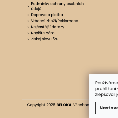
í
Podmínky ochrany osobních
údajů
Doprava a platba
Vrácení zboží/Reklamace
Nejčastější dotazy
Napište nám
Získej slevu 5%
Používáme
prohlížení
zlepšovali 
Copyright 2026
BELOKA
. Všechna práva vyhraze
Nastave