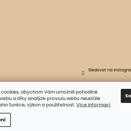
Sledovat na Instagr
 cookies, abychom Vám umožnili pohodlné
S
 webu a díky analýze provozu webu neustále
jeho funkce, výkon a použitelnost.
Více informací
na.
Upravit nastavení cookies
ní