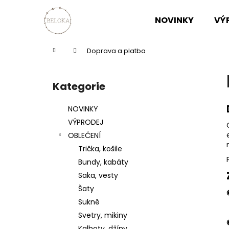
K
Přejít
na
o
NOVINKY
VÝ
obsah
Zpět
Zpět
š
do
do
í
Domů
Doprava a platba
k
obchodu
obchodu
P
o
Kategorie
Přeskočit
s
kategorie
t
NOVINKY
r
VÝPRODEJ
a
OBLEČENÍ
n
Trička, košile
n
Bundy, kabáty
í
Saka, vesty
p
Šaty
a
Sukně
n
Svetry, mikiny
e
Kalhoty, džíny