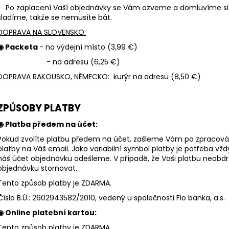
DŽÍNOVÉ ŠATY RED
PRUHOVANÉ ŠAT
Po zaplacení Vaší objednávky se Vám ozveme a domluvíme si 
1 249 Kč
759 Kč
sladíme, takže se nemusíte bát.
DOPRAVA NA SLOVENSKO:
◉ Packeta
- na výdejní místo (3,99 €)
- na adresu (6,25 €)
DOPRAVA RAKOUSKO, NĚMECKO:
kurýr na adresu (8,50 €)
ZPŮSOBY PLATBY
◉ Platba předem na účet:
Pokud zvolíte platbu předem na účet, zašleme Vám po zpracová
platby na Váš email. Jako variabilní symbol platby je potřeba vžd
náš účet objednávku odešleme. V případě, že Vaši platbu neobd
objednávku stornovat.
Tento způsob platby je ZDARMA.
Číslo B.Ú.: 2602943582/2010, vedený u společnosti Fio banka, a.s.
◉ Online platební kartou:
Tento způsob platby je ZDARMA.