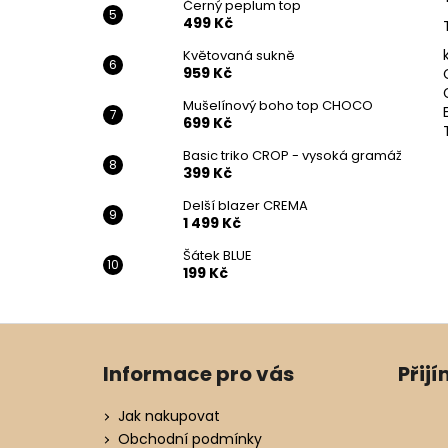
Černý peplum top
499 Kč
Květovaná sukně
959 Kč
Mušelínový boho top CHOCO
699 Kč
Basic triko CROP - vysoká gramáž
399 Kč
Delší blazer CREMA
1 499 Kč
Šátek BLUE
199 Kč
Z
á
Informace pro vás
Přij
p
a
Jak nakupovat
t
Obchodní podmínky