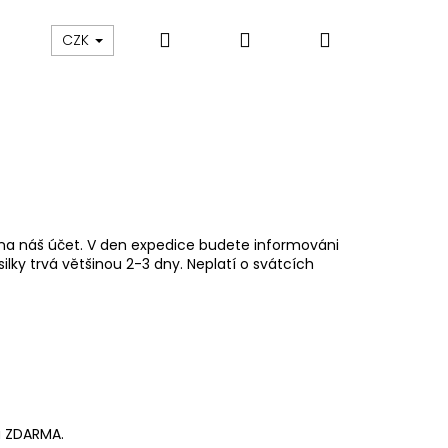
Hledat
Přihlášení
Nákupní
POUKAZY
OBUV
Vrácení zboží/Reklamace
CZK
košík
y na náš účet. V den expedice budete informováni
ilky trvá většinou 2-3 dny. Neplatí o svátcích
Následující
a ZDARMA.