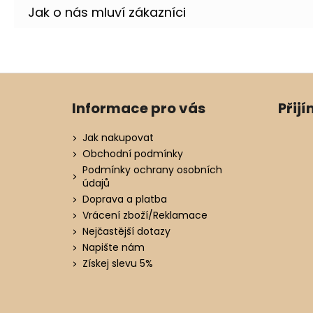
Z
á
Informace pro vás
Přij
p
a
Jak nakupovat
t
Obchodní podmínky
í
Podmínky ochrany osobních
údajů
Doprava a platba
Vrácení zboží/Reklamace
Nejčastější dotazy
Napište nám
Získej slevu 5%