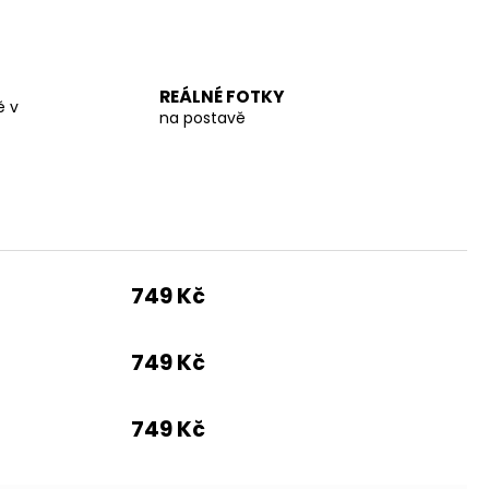
REÁLNÉ FOTKY
ě v
na postavě
749 Kč
749 Kč
749 Kč