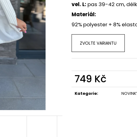
PRUHOVANÉ TRIKO S KRÁTKÝM
DLOUHÉ ŠATY NA
vel. L:
pas 39-42 cm, délk
RUKÁVEM
839 Kč
Materiál:
499 Kč
92% polyester + 8% elast
ZVOLTE VARIANTU
749 Kč
Měrná
cena:
Kategorie
:
NOVINK