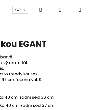
Hledat
Přihlášení
Nákupní
POUKAZY
OBUV
Vrácení zboží/Reklamace
CZK
košík
ajkou EGANT
 barvě.
ekový materiál.
as.
sto trendy kousek.
67 cm focena vel. S.
Následující
ka 40 cm, zadní sed 36 cm
ka 40 cm, zadní sed 37 cm