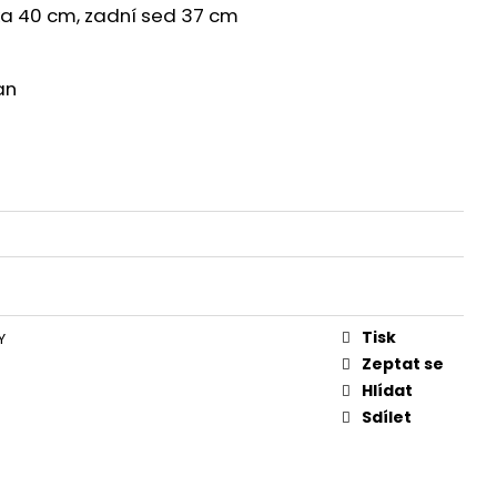
 RAMÍNKA WINE
a 40 cm, zadní sed 37 cm
an
Tisk
Y
Zeptat se
Hlídat
Sdílet