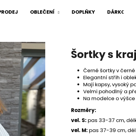
PRODEJ
OBLEČENÍ
DOPLŇKY
DÁRKOVÉ 
Co potřebujete najít?
Šortky s kr
HLEDAT
Černé šortky v černé
Elegantní střih i obl
Doporučujeme
Mají kapsy, vysoký p
Velmi pohodlný a pře
Na modelce o výšce 1
Rozměry:
vel. S:
pas 33-37 cm, dél
vel. M:
pas 37-39 cm, dél