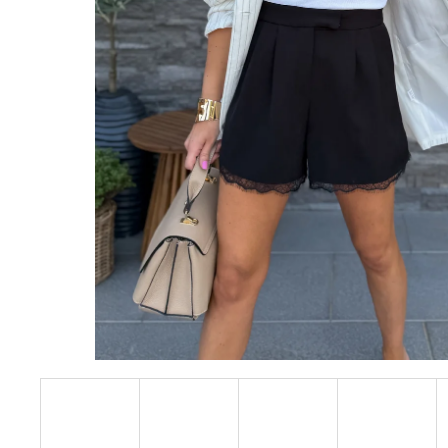
LEHKÝ SVETŘÍK S KŘÍŽENÍM
749 Kč