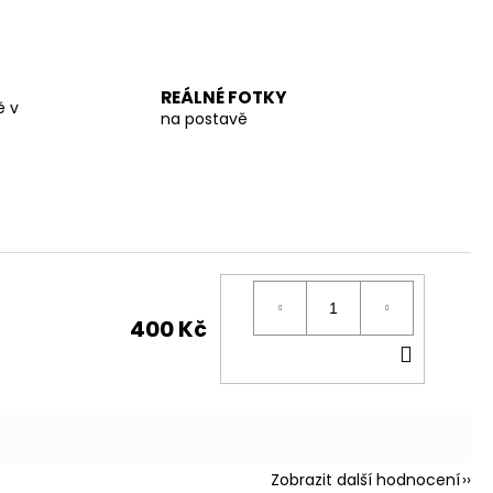
REÁLNÉ FOTKY
ě v
na postavě
400 Kč
DO
KOŠÍK
Zobrazit další hodnocení