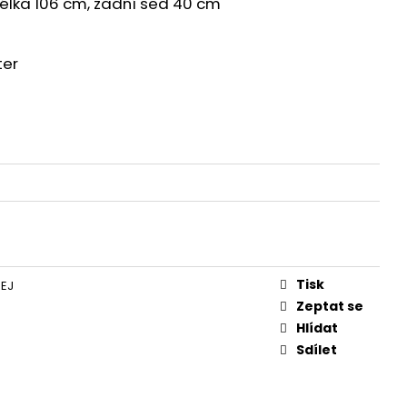
élka 106 cm, zadní sed 40 cm
RED
ter
Tisk
EJ
Zeptat se
Hlídat
Sdílet