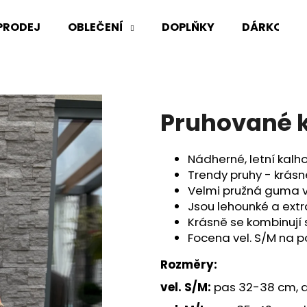
PRODEJ
OBLEČENÍ
DOPLŇKY
DÁRKOVÉ 
Co potřebujete najít?
Pruhované 
HLEDAT
Nádherné, letní kalhot
Trendy pruhy - krásně
Doporučujeme
Velmi pružná guma v
Jsou lehounké a extr
Krásně se kombinují s
Focena vel. S/M na p
Rozměry:
vel. S/M:
pas 32-38 cm, d