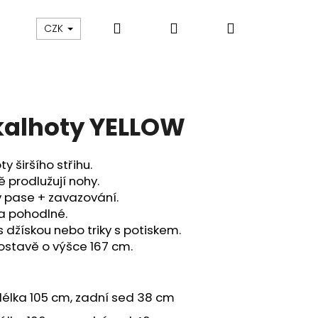
Hledat
Přihlášení
Nákupní
POUKAZY
OBUV
Vrácení zboží/Reklamace
CZK
košík
kalhoty YELLOW
y širšího střihu.
 prodlužují nohy.
 pase + zavazování.
a pohodlné.
 džískou nebo triky s potiskem.
ostavě o výšce 167 cm.
Následující
élka 105 cm, zadní sed 38 cm