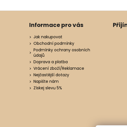
Z
á
Informace pro vás
Přij
p
a
Jak nakupovat
t
Obchodní podmínky
í
Podmínky ochrany osobních
údajů
Doprava a platba
Vrácení zboží/Reklamace
Nejčastější dotazy
Napište nám
Získej slevu 5%