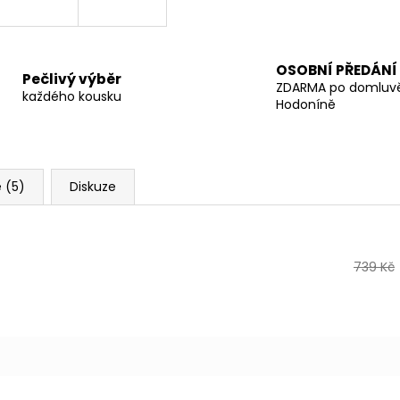
OSOBNÍ PŘEDÁNÍ
Pečlivý výběr
ZDARMA po domluv
každého kousku
Hodoníně
 (5)
Diskuze
739 Kč