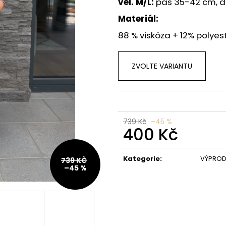
vel. M/L:
pas 35-42 cm, d
TŘPYTIVÝ TOP ELOIS
DŽÍNOVÉ ŠATY 
349 Kč
1 249 Kč
Materiál:
88 % viskóza + 12% polyes
ZVOLTE VARIANTU
739 Kč
–45 %
400 Kč
Měrná
cena:
Kategorie
:
VÝPROD
739 KČ
–45 %