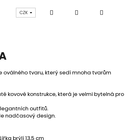
Hledat
Přihlášení
Nákupní
POUKAZY
OBUV
Vrácení zboží/Reklamace
CZK
košík
YA
le oválného tvaru, který sedí mnoha tvarům
até kovové konstrukce, která je velmi bytelná pro
legantních outfitů.
ále nadčasový design.
Následující
ířka brýlí 13,5 cm