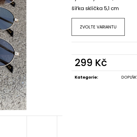
DŽÍNOVÉ ŠATY RED
PRUHOVANÉ ŠAT
šířka sklíčka 5,1 cm
1 249 Kč
759 Kč
ZVOLTE VARIANTU
299 Kč
Měrná
cena:
Kategorie
:
DOPLŇK