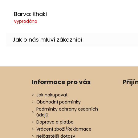
Barva: Khaki
Vyprodáno
Z
á
Informace pro vás
Přij
p
a
Jak nakupovat
t
Obchodní podmínky
í
Podmínky ochrany osobních
údajů
Doprava a platba
Vrácení zboží/Reklamace
Nejčastější dotazy