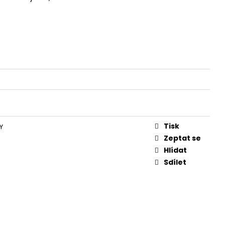
Y SEEY
Tisk
Y
Zeptat se
Hlídat
Sdílet