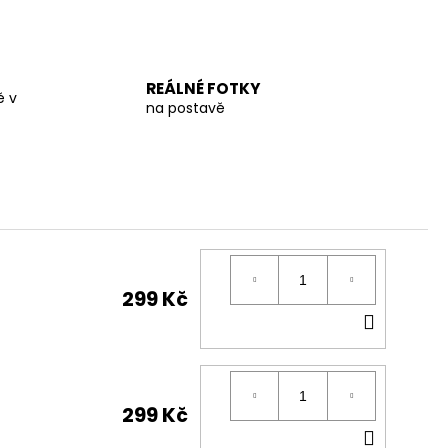
REÁLNÉ FOTKY
ě v
na postavě
299 Kč
DO
KOŠÍK
299 Kč
DO