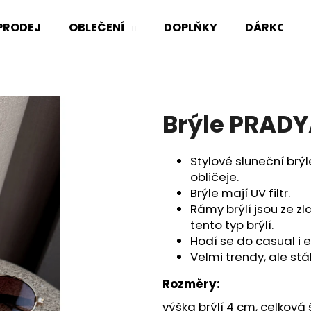
PRODEJ
OBLEČENÍ
DOPLŇKY
DÁRKOVÉ 
Co potřebujete najít?
Brýle PRAD
HLEDAT
Stylové sluneční brý
obličeje.
Doporučujeme
Brýle mají UV filtr.
Rámy brýlí jsou ze zl
tento typ brýlí.
Hodí se do casual i e
Velmi trendy, ale st
Rozměry:
výška brýlí 4 cm, celková š